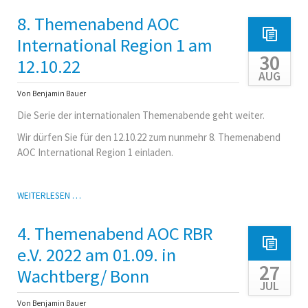
THEMENABEND
AOC
8. Themenabend AOC
RED
BARON
International Region 1 am
ROOST
30
12.10.22
AM
AUG
8.12.
IN
Von Benjamin Bauer
BERLIN
Die Serie der internationalen Themenabende geht weiter.
Wir dürfen Sie für den 12.10.22 zum nunmehr 8. Themenabend
AOC International Region 1 einladen.
8.
WEITERLESEN …
THEMENABEND
AOC
4. Themenabend AOC RBR
INTERNATIONAL
REGION
e.V. 2022 am 01.09. in
1
27
Wachtberg/ Bonn
AM
JUL
12.10.22
Von Benjamin Bauer