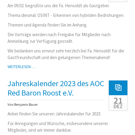
Am 09.02. begrüßte uns die Fa. Hensoldt als Gastgeber.
Thema diesmal: OSINT - Erkennen von hybriden Bedrohungen
Themen und Agenda finden Sie im Anhang.
Die Vorträge werden nach Freigabe für Mitglieder nach
Anmeldung zur Verfügung gestellt.
Wir bedanken uns erneut sehr herzlich bei Fa. Hensoldt für die
Gastfreundschaft und den gelungenen Themenabend!
1.
WEITERLESEN …
THEMENABEND
2023
Jahreskalender 2023 des AOC
IN
ULM
Red Baron Roost e.V.
21
Von Benjamin Bauer
DEZ
Anbei finden Sie unseren Jahreskalender für 2023.
Für Anregungen und Wünsche, insbesondere unserer
Mitglieder, sind wir immer dankbar.