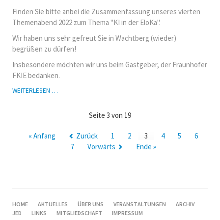
Finden Sie bitte anbei die Zusammenfassung unseres vierten
Themenabend 2022 zum Thema "KI in der EloKa".
Wir haben uns sehr gefreut Sie in Wachtberg (wieder)
begrüßen zu dürfen!
Insbesondere möchten wir uns beim Gastgeber, der Fraunhofer
FKIE bedanken.
4.
WEITERLESEN …
THEMENABEND
AOC
Seite 3 von 19
RBR
E.V.
« Anfang
Zurück
1
2
3
4
5
6
2022
7
Vorwärts
Ende »
AM
01.09.
IN
WACHTBERG/
BONN
NAVIGATION
HOME
AKTUELLES
ÜBER UNS
VERANSTALTUNGEN
ARCHIV
ÜBERSPRINGEN
JED
LINKS
MITGLIEDSCHAFT
IMPRESSUM