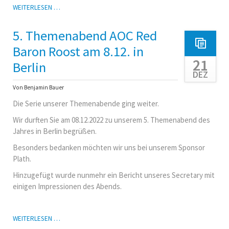
JAHRESKALENDER
WEITERLESEN …
2023
DES
5. Themenabend AOC Red
AOC
RED
Baron Roost am 8.12. in
BARON
21
Berlin
ROOST
DEZ
E.V.
Von Benjamin Bauer
Die Serie unserer Themenabende ging weiter.
Wir durften Sie am 08.12.2022 zu unserem 5. Themenabend des
Jahres in Berlin begrüßen.
Besonders bedanken möchten wir uns bei unserem Sponsor
Plath.
Hinzugefügt wurde nunmehr ein Bericht unseres Secretary mit
einigen Impressionen des Abends.
5.
WEITERLESEN …