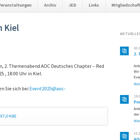
Veranstaltungen
Archiv
JED
Links
Mitgliedschaf
 Kiel
AKTUELLE
03.
2.
ten, 2. Themenabend AOC Deutsches Chapter – Red
Anb
Wir
 , 18:00 Uhr in Kiel.
Eve
Wei
n Sie sich bei
Event2025@aoc-
19.
Po
Anb
der
(87,0 KiB)