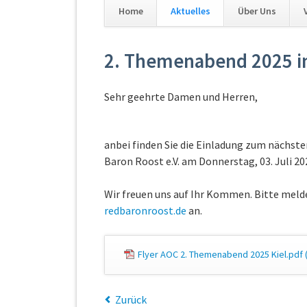
36
37
38
39
40
41
Home
Aktuelles
Über Uns
Navigation
überspringen
2. Themenabend 2025 in
Sehr geehrte Damen und Herren,
anbei finden Sie die Einladung zum nächs
Baron Roost e.V. am Donnerstag, 03. Juli 2025
Wir freuen uns auf Ihr Kommen. Bitte melde
redbaronroost.de
an.
Flyer AOC 2. Themenabend 2025 Kiel.pdf