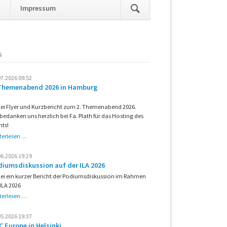
Navigation
t
Impressum
überspringen
S
07.2026 09:52
 Themenabend 2026 in Hamburg
ei Flyer und Kurzbericht zum 2. Themenabend 2026.
 bedanken uns herzlich bei Fa. Plath für das Hosting des
nts!
2.
terlesen …
Themenabend
2026
06.2026 19:29
in
diumsdiskussion auf der ILA 2026
Hamburg
ei ein kurzer Bericht der Podiumsdiskussion im Rahmen
 ILA 2026