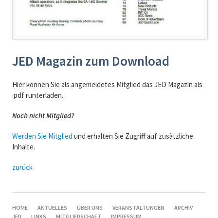
JED Magazin zum Download
Hier können Sie als angemeldetes Mitglied das JED Magazin als
.pdf runterladen.
Noch nicht Mitglied?
Werden Sie Mitglied
und erhalten Sie Zugriff auf zusätzliche
Inhalte.
zurück
NAVIGATION
HOME
AKTUELLES
ÜBER UNS
VERANSTALTUNGEN
ARCHIV
ÜBERSPRINGEN
JED
LINKS
MITGLIEDSCHAFT
IMPRESSUM