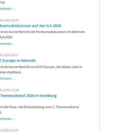
nts!
2.
terlesen …
Themenabend
2026
06.2026 19:29
in
diumsdiskussion auf der ILA 2026
Hamburg
ei ein kurzer Bericht der Podiumsdiskussion im Rahmen
 ILA 2026
Podiumsdiskussion
terlesen …
auf
der
05.2026 19:37
ILA
 Europe in Helsinki
2026
ei ein kurzer Bericht zur AOC Europe, die dieses Jahr in
sinki stattfand.
AOC
terlesen …
Europe
in
05.2026 15:38
Helsinki
 Themenabend 2026 in Hamburg
ei der Flyer / die Einladadung zum 2. Themenabend
6.
2.
terlesen …
Themenabend
2026
01.2026 11:33