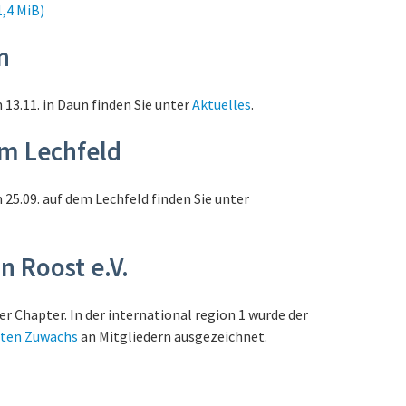
1,4 MiB)
n
3.11. in Daun finden Sie unter
Aktuelles
.
m Lechfeld
5.09. auf dem Lechfeld finden Sie unter
n Roost e.V.
r Chapter. In der international region 1 wurde der
ßten Zuwachs
an Mitgliedern ausgezeichnet.