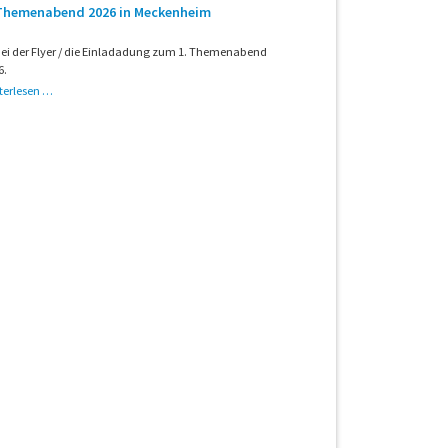
in
 Themenabend 2026 in Meckenheim
Hamburg
ei der Flyer / die Einladadung zum 1. Themenabend
6.
1.
terlesen …
Themenabend
2026
in
Meckenheim