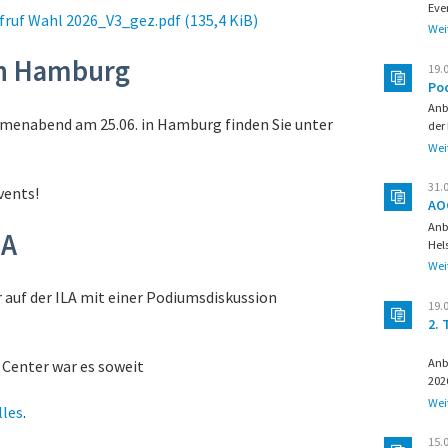
Eve
Aufruf Wahl 2026_V3_gez.pdf
(135,4 KiB)
Wei
in Hamburg
19.
Po
Anb
emenabend am 25.06. in Hamburg finden Sie unter
der
Wei
31.
vents!
AOC
Anb
LA
Hel
Wei
 auf der ILA mit einer Podiumsdiskussion
19.
2.
Anb
 Center war es soweit
202
Wei
lles
.
15.