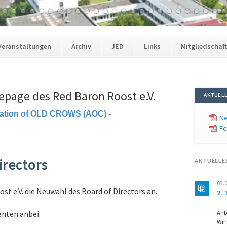
Veranstaltungen
Archiv
JED
Links
Mitgliedschaf
page des Red Baron Roost e.V.
AKTUELL
ciation of OLD CROWS (AOC) -
Ne
Fe
irectors
AKTUELLE
03.
st e.V. die Neuwahl des Board of Directors an.
2.
Anb
enten anbei.
Wir