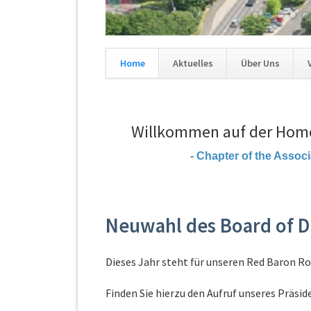
36
37
38
39
40
41
Home
Aktuelles
Über Uns
Navigation
überspringen
Willkommen auf der Home
- Chapter of the Asso
Neuwahl des Board of D
Dieses Jahr steht für unseren Red Baron Roo
Finden Sie hierzu den Aufruf unseres Präsid