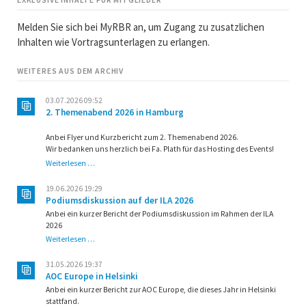
EXKLUSIVE INHALTE FÜR MITGLIEDER
Melden Sie sich bei MyRBR an, um Zugang zu zusatzlichen
Inhalten wie Vortragsunterlagen zu erlangen.
WEITERES AUS DEM ARCHIV
03.07.2026 09:52
2. Themenabend 2026 in Hamburg
Anbei Flyer und Kurzbericht zum 2. Themenabend 2026.
Wir bedanken uns herzlich bei Fa. Plath für das Hosting des Events!
2.
Weiterlesen …
Themenabend
2026
19.06.2026 19:29
in
Podiumsdiskussion auf der ILA 2026
Hamburg
Anbei ein kurzer Bericht der Podiumsdiskussion im Rahmen der ILA
2026
Podiumsdiskussion
Weiterlesen …
auf
der
31.05.2026 19:37
ILA
AOC Europe in Helsinki
2026
Anbei ein kurzer Bericht zur AOC Europe, die dieses Jahr in Helsinki
stattfand.